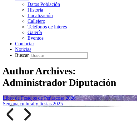
Datos Población
Historia
Localización
Callejero
Teléfonos de interés
Galería
Eventos
Contactar
Noticias
Buscar
Author Archives:
Administrador Diputación
Libro de Festejos de Peñascosa 2026
Semana cultural y fiestas 2025