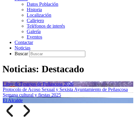
Datos Población
Historia
Localización
Callejero
Teléfonos de interés
Galería
Eventos
Contactar
Noticias
Buscar
Noticias: Destacado
Libro de Festejos de Peñascosa 2026
Protocolo de Acoso Sexual y Sexista Ayuntamiento de Peñascosa
Semana cultural y fiestas 2025
El Alcalde